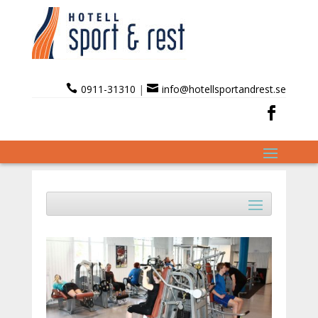

0911-31310
|

info@hotellsportandrest.se